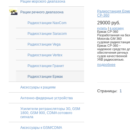
Рации морского диапазона
Радиостанция Ерм
Рации речного диапазона
CP-360
29000 руб.
Радиостанции NavCom
купить
|
в корзину
Ермак СР-360
Радиостанции Saracom
Разработанная на баз
Motorola GM 360
судовая радиостанци
Радиостанции Vega
Ермак СР-360 –
надежное средство д
обеспечения речных
Радиостанции Vertex
судов качественной
УКВ радиосвязью.
подробнее
Радиостанции Гранит
Радиостанции Ермак
Аксессуары к рациям
Страницы:
1
Антенно-фидерные устройства
Усилители ретрансляторы 3G, GSM
1800, GSM 900, CDMA сотового
сигнала
Аксессуары к GSM/CDMA